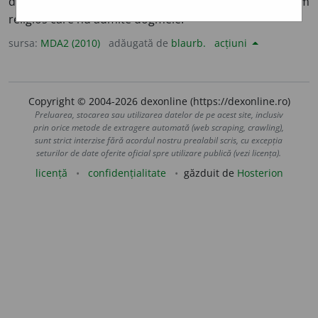
de gândire care este împotriva dogmelor.
2
Sistem
religios care nu admite dogmele.
sursa:
MDA2 (2010)
adăugată de
blaurb.
acțiuni
Copyright © 2004-2026 dexonline (https://dexonline.ro)
Preluarea, stocarea sau utilizarea datelor de pe acest site, inclusiv
prin orice metode de extragere automată (web scraping, crawling),
sunt strict interzise fără acordul nostru prealabil scris, cu excepția
seturilor de date oferite oficial spre utilizare publică (vezi licența).
licență
confidențialitate
găzduit de
Hosterion