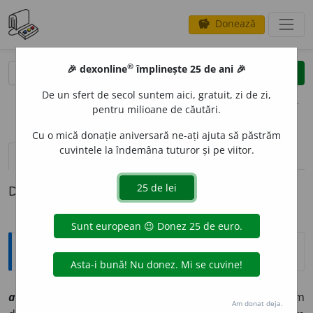
Donează
savings
®
®
🎉 dexonline
împlinește 25 de ani 🎉
caută
clear
search
De un sfert de secol suntem aici, gratuit, zi de zi,
opțiuni
pentru milioane de căutări.
Cu o mică donație aniversară ne-ați ajuta să păstrăm
cuvintele la îndemâna tuturor și pe viitor.
definiții (1)
Definiția cu ID-ul 1006969:
Explicative DEX
3
adogmat
i
sm
sn
[
At:
DN
/
E:
fr
adogmatisme
]
1
Sistem
Am donat deja.