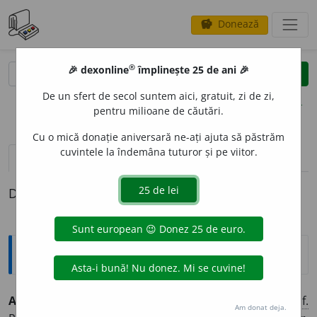
Donează
savings
®
®
🎉 dexonline
împlinește 25 de ani 🎉
caută
clear
search
De un sfert de secol suntem aici, gratuit, zi de zi,
opțiuni
pentru milioane de căutări.
Cu o mică donație aniversară ne-ați ajuta să păstrăm
cuvintele la îndemâna tuturor și pe viitor.
pronunție
(24)
volume_up
definiții (1)
Definiția cu ID-ul 945:
Explicative DEX
ADMIRAT
O
R, -O
A
RE,
admiratori, -oare,
s. m.
și
f.
Am donat deja.