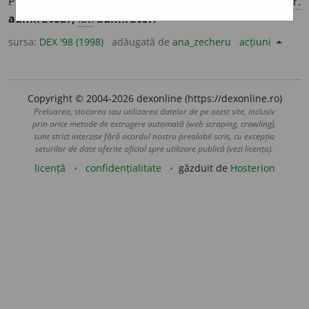
Persoană care admiră pe cineva sau ceva. – Din
fr.
admirateur,
lat.
admirator.
sursa:
DEX '98 (1998)
adăugată de
ana_zecheru
acțiuni
Copyright © 2004-2026 dexonline (https://dexonline.ro)
Preluarea, stocarea sau utilizarea datelor de pe acest site, inclusiv
prin orice metode de extragere automată (web scraping, crawling),
sunt strict interzise fără acordul nostru prealabil scris, cu excepția
seturilor de date oferite oficial spre utilizare publică (vezi licența).
licență
confidențialitate
găzduit de
Hosterion