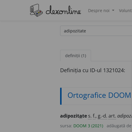
Despre noi
Volunt
®
definiții (1)
Definiția cu ID-ul 1321024:
Ortografice DOOM
adipozit
a
te
s.
f.
,
g.-d.
art.
adipozi
sursa:
DOOM 3 (2021)
adăugată d