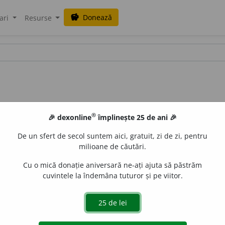
Donează
savings
ari
Resurse
®
🎉 dexonline
împlinește 25 de ani 🎉
De un sfert de secol suntem aici, gratuit, zi de zi, pentru
milioane de căutări.
Cu o mică donație aniversară ne-ați ajuta să păstrăm
cuvintele la îndemâna tuturor și pe viitor.
t
ă
ții
e
gall
acțiuni