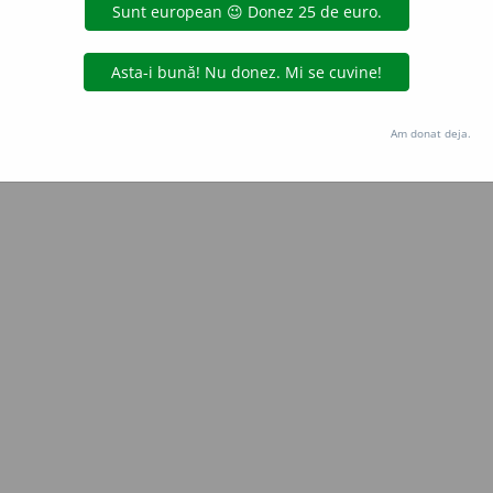
Copyright © 2004-2026 dexonline (https://dexonline.ro)
area datelor de pe acest site, inclusiv prin orice metode de extragere automată (web s
dul nostru prealabil scris, cu excepția seturilor de date oferite oficial spre utilizare pub
Am donat deja.
licență
confidențialitate
găzduit de
Hosterion