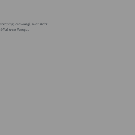
craping, crawling), sunt strict
lică (vezi licența).