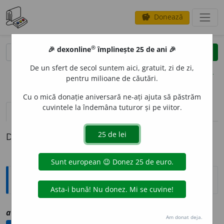
Donează
savings
®
®
🎉 dexonline
împlinește 25 de ani 🎉
caută
clear
search
De un sfert de secol suntem aici, gratuit, zi de zi,
opțiuni
pentru milioane de căutări.
Cu o mică donație aniversară ne-ați ajuta să păstrăm
cuvintele la îndemâna tuturor și pe viitor.
definiții (1)
Definiția cu ID-ul 1006854:
Explicative DEX
adimen
i
re
sf
vz
ademenire
Am donat deja.