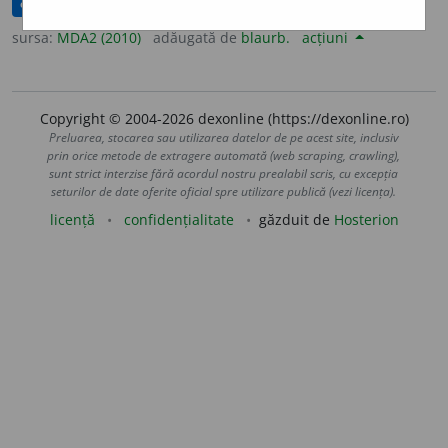
corectat(ă)
sursa:
MDA2 (2010)
adăugată de
blaurb.
acțiuni
Copyright © 2004-2026 dexonline (https://dexonline.ro)
Preluarea, stocarea sau utilizarea datelor de pe acest site, inclusiv
prin orice metode de extragere automată (web scraping, crawling),
sunt strict interzise fără acordul nostru prealabil scris, cu excepția
seturilor de date oferite oficial spre utilizare publică (vezi licența).
licență
confidențialitate
găzduit de
Hosterion