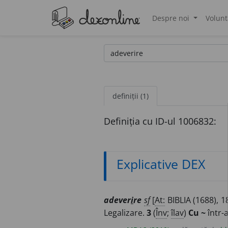
Despre noi
Volunt
®
definiții (1)
Definiția cu ID-ul 1006832:
Explicative DEX
adever
i
re
sf
[
At:
BIBLIA (1688), 1
Legalizare.
3
(
Înv
;
îlav
)
Cu ~
într-