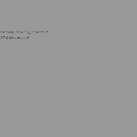
craping, crawling), sunt strict
lică (vezi licența).