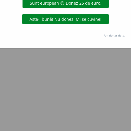
aurb.
acțiuni
Copyright © 2004-2026 dexonline (https://dexonline.ro)
area datelor de pe acest site, inclusiv prin orice metode de extragere automată (web s
Am donat deja.
dul nostru prealabil scris, cu excepția seturilor de date oferite oficial spre utilizare pub
licență
confidențialitate
găzduit de
Hosterion