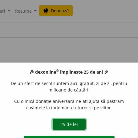
Donează
savings
ari
Resurse
®
🎉 dexonline
împlinește 25 de ani 🎉
De un sfert de secol suntem aici, gratuit, zi de zi, pentru
milioane de căutări.
Cu o mică donație aniversară ne-ați ajuta să păstrăm
cuvintele la îndemâna tuturor și pe viitor.
1
80
/2 /
Pl:
~
i
ri
/
E:
adeveri
]
1
Confirmare a exactității unui fap
adevăr.