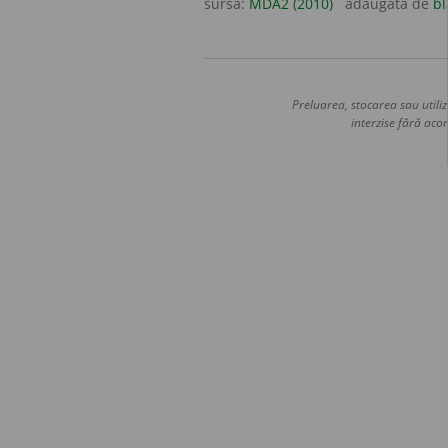
sursa:
MDA2 (2010)
adăugată de
bl
Preluarea, stocarea sau utiliz
interzise fără acor