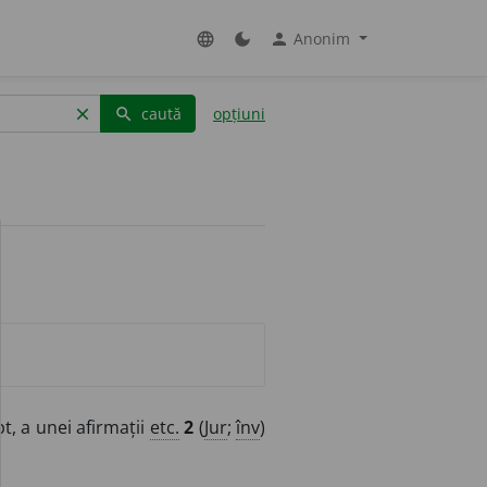
Anonim
language
dark_mode
person
caută
opțiuni
clear
search
t, a unei afirmații
etc.
2
(
Jur
;
înv
)