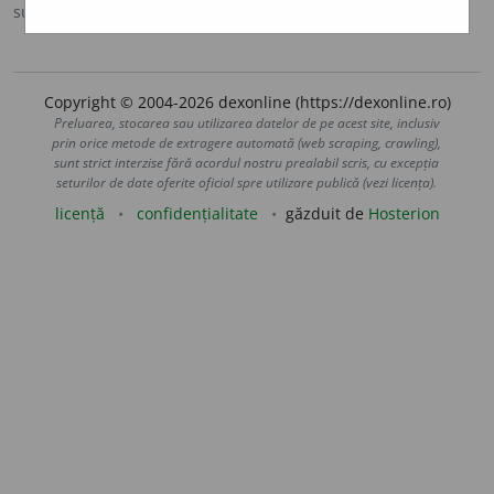
sursa:
DOOM 2 (2005)
adăugată de
raduborza
acțiuni
Copyright © 2004-2026 dexonline (https://dexonline.ro)
Preluarea, stocarea sau utilizarea datelor de pe acest site, inclusiv
prin orice metode de extragere automată (web scraping, crawling),
sunt strict interzise fără acordul nostru prealabil scris, cu excepția
seturilor de date oferite oficial spre utilizare publică (vezi licența).
licență
confidențialitate
găzduit de
Hosterion