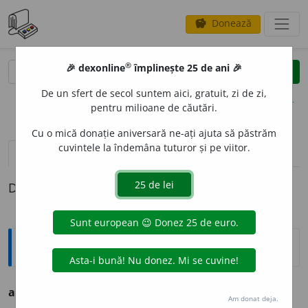
Donează
savings
®
®
🎉 dexonline
împlinește 25 de ani 🎉
caută
clear
search
De un sfert de secol suntem aici, gratuit, zi de zi,
opțiuni
pentru milioane de căutări.
Cu o mică donație aniversară ne-ați ajuta să păstrăm
cuvintele la îndemâna tuturor și pe viitor.
pronunție
(42)
volume_up
definiții (1)
Definiția cu ID-ul 780056:
Ortografice DOOM
ad
e
seori
(-se-ori)
adv.
Am donat deja.