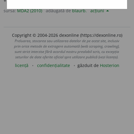
+
-ori
] Adesea.
sursa:
MDA2 (2010)
adăugată de
blaurb.
acțiuni
Copyright © 2004-2026 dexonline (https://dexonline.ro)
Preluarea, stocarea sau utilizarea datelor de pe acest site, inclusiv
prin orice metode de extragere automată (web scraping, crawling),
sunt strict interzise fără acordul nostru prealabil scris, cu excepția
seturilor de date oferite oficial spre utilizare publică (vezi licența).
licență
confidențialitate
găzduit de
Hosterion