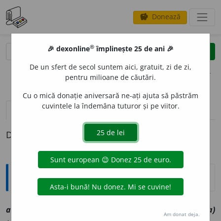
Donează
savings
®
®
🎉 dexonline
împlinește 25 de ani 🎉
caută
clear
search
De un sfert de secol suntem aici, gratuit, zi de zi,
opțiuni
pentru milioane de căutări.
Cu o mică donație aniversară ne-ați ajuta să păstrăm
cuvintele la îndemâna tuturor și pe viitor.
pronunție
(42)
volume_up
definiții (1)
Definiția cu ID-ul 1006814:
Explicative DEX
adese
o
ri
av
[
At:
CONACHI, P. 212 /
P:
~se-ori
/
E:
adese(a)
Am donat deja.