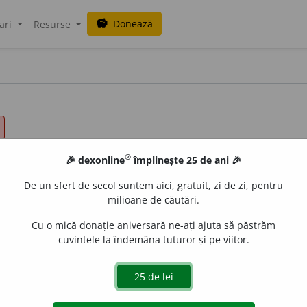
Donează
savings
ari
Resurse
®
🎉 dexonline
împlinește 25 de ani 🎉
De un sfert de secol suntem aici, gratuit, zi de zi, pentru
milioane de căutări.
Cu o mică donație aniversară ne-ați ajuta să păstrăm
cuvintele la îndemâna tuturor și pe viitor.
e
CristinaDianaN
acțiuni