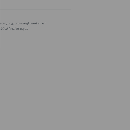
craping, crawling), sunt strict
lică (vezi licența).