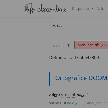
Despre noi
Volunt
®
pronunție
(21)
volume_up
definiții (1)
Definiția cu ID-ul 547309:
Ortografice DOOM
ad
e
pt
s. m.
,
pl.
ad
e
pți
sursa:
DOOM 2 (2005)
adăugată d