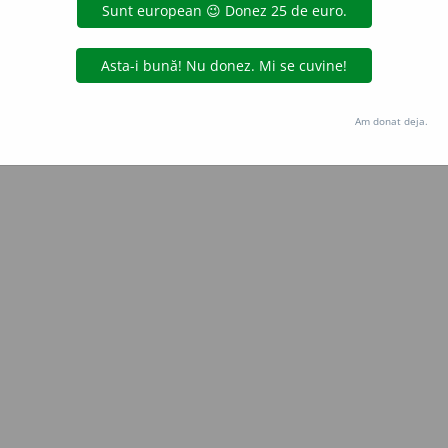
Copyright © 2004-2026 dexonline (https://dexonline.ro)
area datelor de pe acest site, inclusiv prin orice metode de extragere automată (web s
dul nostru prealabil scris, cu excepția seturilor de date oferite oficial spre utilizare pub
Am donat deja.
licență
confidențialitate
găzduit de
Hosterion