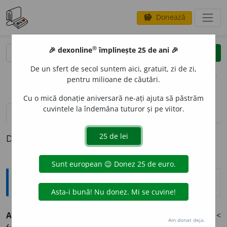
Donează
savings
®
®
🎉 dexonline
împlinește 25 de ani 🎉
caută
clear
search
De un sfert de secol suntem aici, gratuit, zi de zi,
opțiuni
pentru milioane de căutări.
Cu o mică donație aniversară ne-ați ajuta să păstrăm
cuvintele la îndemâna tuturor și pe viitor.
definiții (1)
Definiția cu ID-ul 446158:
Explicative DEX
ADEN
O
M
s. n.
tumoare benignă a țesutului glandural. (<
Am donat deja.