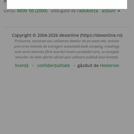
fr.
adénome
)
sursa:
MDN '00 (2000)
adăugată de
raduborza
acțiuni
Copyright © 2004-2026 dexonline (https://dexonline.ro)
Preluarea, stocarea sau utilizarea datelor de pe acest site, inclusiv
prin orice metode de extragere automată (web scraping, crawling),
sunt strict interzise fără acordul nostru prealabil scris, cu excepția
seturilor de date oferite oficial spre utilizare publică (vezi licența).
licență
confidențialitate
găzduit de
Hosterion