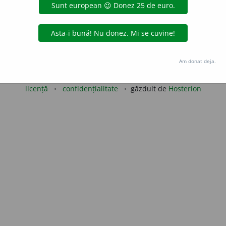
aurb.
acțiuni
Copyright © 2004-2026 dexonline (https://dexonline.ro)
Am donat deja.
area datelor de pe acest site, inclusiv prin orice metode de extragere automată (web s
dul nostru prealabil scris, cu excepția seturilor de date oferite oficial spre utilizare pub
licență
confidențialitate
găzduit de
Hosterion