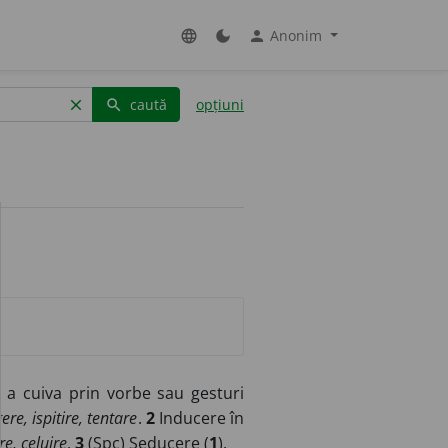
Anonim
language
dark_mode
person
caută
opțiuni
clear
search
a cuiva prin vorbe sau gesturi
re, ispitire, tentare
.
2
Inducere în
e, celuire
.
3
(
Spc
) Seducere (
1
).