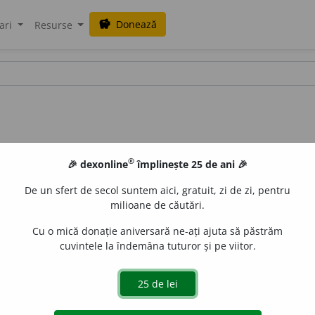
Donează
savings
ari
Resurse
®
🎉 dexonline
împlinește 25 de ani 🎉
De un sfert de secol suntem aici, gratuit, zi de zi, pentru
milioane de căutări.
Cu o mică donație aniversară ne-ați ajuta să păstrăm
cuvintele la îndemâna tuturor și pe viitor.
151 /
V:
(
reg
)
~dim~
/
Pl:
~ri
/
E:
ademeni
]
1
Determinare 
ncinoase să participe la o acțiune
Si:
(
nob
)
ademeneală, atrage
cuiva
Si:
amăgire, înșelare, momire
(
1
), (
îrg
)
prilestire
, (
îvr
)
aromir