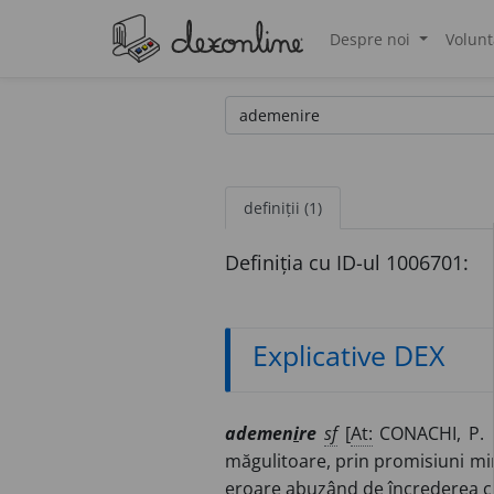
Despre noi
Volunt
®
definiții (1)
Definiția cu ID-ul 1006701:
Explicative DEX
ademen
i
re
sf
[
At:
CONACHI, P. 
măgulitoare, prin promisiuni mi
eroare abuzând de încrederea 