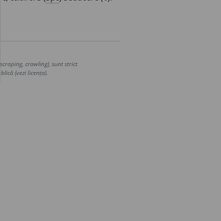
craping, crawling), sunt strict
lică (vezi licența).