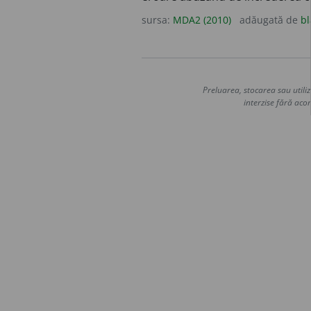
sursa:
MDA2 (2010)
adăugată de
bl
Preluarea, stocarea sau utiliz
interzise fără acor