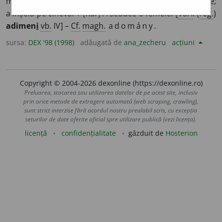
momi, a tenta pe cineva, de obicei cu vorbe înșelătoare;
a înșela pe cineva. ♦ (Rar) A seduce o femeie. [
Var.
: (
reg.
)
adimen
i
vb.
IV] –
Cf.
magh.
adomány.
sursa:
DEX '98 (1998)
adăugată de
ana_zecheru
acțiuni
Copyright © 2004-2026 dexonline (https://dexonline.ro)
Preluarea, stocarea sau utilizarea datelor de pe acest site, inclusiv
prin orice metode de extragere automată (web scraping, crawling),
sunt strict interzise fără acordul nostru prealabil scris, cu excepția
seturilor de date oferite oficial spre utilizare publică (vezi licența).
licență
confidențialitate
găzduit de
Hosterion