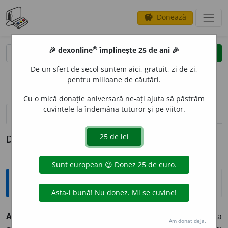
Donează
savings
®
®
🎉 dexonline
împlinește 25 de ani 🎉
caută
clear
search
De un sfert de secol suntem aici, gratuit, zi de zi,
opțiuni
pentru milioane de căutări.
Cu o mică donație aniversară ne-ați ajuta să păstrăm
cuvintele la îndemâna tuturor și pe viitor.
definiții (1)
Definiția cu ID-ul 851:
Explicative DEX
ADEMEN
I
,
ademenesc,
vb.
IV.
Tranz.
A atrage, a ispiti, a
Am donat deja.