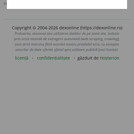
sursa:
DOOM 2 (2005)
adăugată de
gall
acțiuni
Copyright © 2004-2026 dexonline (https://dexonline.ro)
Preluarea, stocarea sau utilizarea datelor de pe acest site, inclusiv
prin orice metode de extragere automată (web scraping, crawling),
sunt strict interzise fără acordul nostru prealabil scris, cu excepția
seturilor de date oferite oficial spre utilizare publică (vezi licența).
licență
confidențialitate
găzduit de
Hosterion