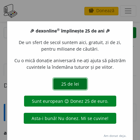
Donează
savings
®
®
🎉 dexonline
împlinește 25 de ani 🎉
caută
clear
search
De un sfert de secol suntem aici, gratuit, zi de zi,
opțiuni
pentru milioane de căutări.
Cu o mică donație aniversară ne-ați ajuta să păstrăm
cuvintele la îndemâna tuturor și pe viitor.
definiții (1)
Definiția cu ID-ul 376078:
Ortografice DOOM
add
e
ndum
(
lat.
) (
jur.
)
s. n.
Am donat deja.