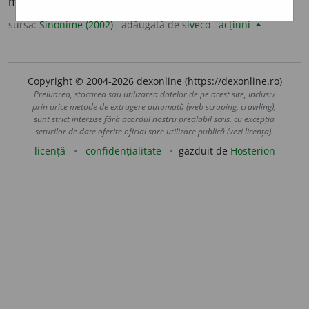
mlădiere.
(~ cuiva la diverse împrejurări.)
sursa:
Sinonime (2002)
adăugată de
siveco
acțiuni
Copyright © 2004-2026 dexonline (https://dexonline.ro)
Preluarea, stocarea sau utilizarea datelor de pe acest site, inclusiv
prin orice metode de extragere automată (web scraping, crawling),
sunt strict interzise fără acordul nostru prealabil scris, cu excepția
seturilor de date oferite oficial spre utilizare publică (vezi licența).
licență
confidențialitate
găzduit de
Hosterion