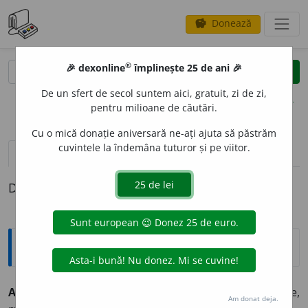
Donează
savings
®
®
🎉 dexonline
împlinește 25 de ani 🎉
caută
clear
search
De un sfert de secol suntem aici, gratuit, zi de zi,
opțiuni
pentru milioane de căutări.
Cu o mică donație aniversară ne-ați ajuta să păstrăm
cuvintele la îndemâna tuturor și pe viitor.
pronunție
(2)
volume_up
definiții (1)
Definiția cu ID-ul 170931:
Sinonime
ADAPTABILIT
A
TE
s. (fig.) flexibilitate, maleabilitate,
Am donat deja.