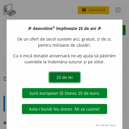
Donează
savings
®
®
🎉 dexonline
împlinește 25 de ani 🎉
caută
clear
search
De un sfert de secol suntem aici, gratuit, zi de zi,
opțiuni
pentru milioane de căutări.
Cu o mică donație aniversară ne-ați ajuta să păstrăm
cuvintele la îndemâna tuturor și pe viitor.
definiții (1)
Definiția cu ID-ul 220410:
Ortografice DOOM
ad l
i
tteram
loc. adv.
Am donat deja.