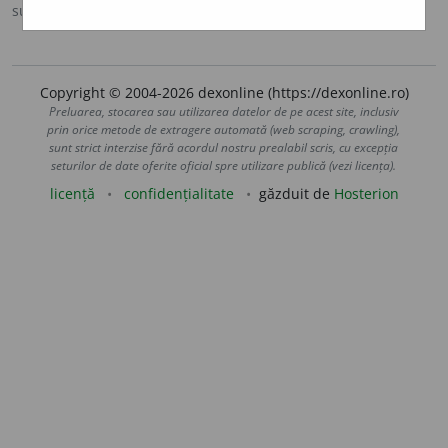
sursa:
Ortografic (2002)
adăugată de
siveco
acțiuni
Copyright © 2004-2026 dexonline (https://dexonline.ro)
Preluarea, stocarea sau utilizarea datelor de pe acest site, inclusiv
prin orice metode de extragere automată (web scraping, crawling),
sunt strict interzise fără acordul nostru prealabil scris, cu excepția
seturilor de date oferite oficial spre utilizare publică (vezi licența).
licență
confidențialitate
găzduit de
Hosterion