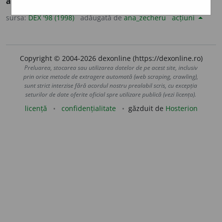
aquilon,
lat.
aquilo, -onis.
sursa:
DEX '98 (1998)
adăugată de
ana_zecheru
acțiuni
Copyright © 2004-2026 dexonline (https://dexonline.ro)
Preluarea, stocarea sau utilizarea datelor de pe acest site, inclusiv
prin orice metode de extragere automată (web scraping, crawling),
sunt strict interzise fără acordul nostru prealabil scris, cu excepția
seturilor de date oferite oficial spre utilizare publică (vezi licența).
licență
confidențialitate
găzduit de
Hosterion