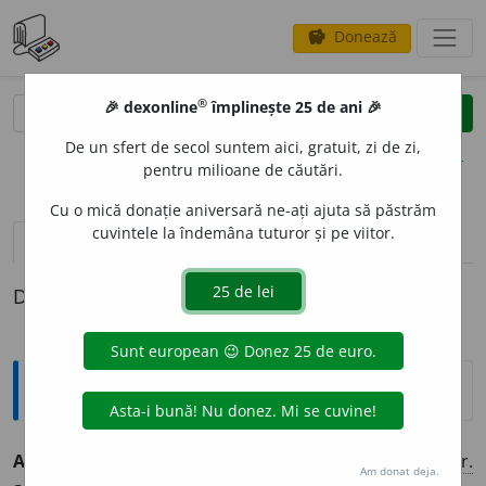
Donează
savings
®
®
🎉 dexonline
împlinește 25 de ani 🎉
caută
clear
search
De un sfert de secol suntem aici, gratuit, zi de zi,
opțiuni
pentru milioane de căutări.
Cu o mică donație aniversară ne-ați ajuta să păstrăm
cuvintele la îndemâna tuturor și pe viitor.
definiții (1)
Definiția cu ID-ul 787:
Explicative DEX
ACVIL
O
N
s. n.
Vânt de miazănoapte; crivăț. – Din
fr.
Am donat deja.