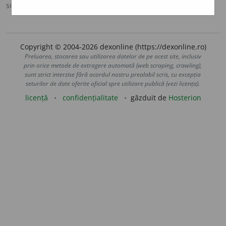
sursa:
DOOM 3 (2021)
adăugată de
gall
acțiuni
Copyright © 2004-2026 dexonline (https://dexonline.ro)
Preluarea, stocarea sau utilizarea datelor de pe acest site, inclusiv
prin orice metode de extragere automată (web scraping, crawling),
sunt strict interzise fără acordul nostru prealabil scris, cu excepția
seturilor de date oferite oficial spre utilizare publică (vezi licența).
licență
confidențialitate
găzduit de
Hosterion