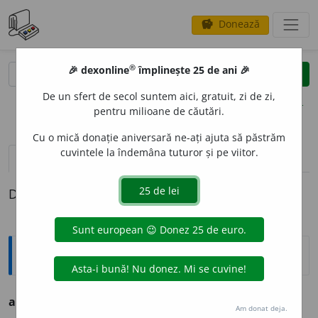
Donează
savings
®
®
🎉 dexonline
împlinește 25 de ani 🎉
caută
clear
search
De un sfert de secol suntem aici, gratuit, zi de zi,
opțiuni
pentru milioane de căutări.
Cu o mică donație aniversară ne-ați ajuta să păstrăm
cuvintele la îndemâna tuturor și pe viitor.
definiții (1)
Definiția cu ID-ul 1320919:
Ortografice DOOM
acvil
o
n
s.
n.
Am donat deja.