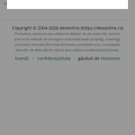
sursa:
DOOM 2 (2005)
adăugată de
raduborza
acțiuni
Copyright © 2004-2026 dexonline (https://dexonline.ro)
Preluarea, stocarea sau utilizarea datelor de pe acest site, inclusiv
prin orice metode de extragere automată (web scraping, crawling),
sunt strict interzise fără acordul nostru prealabil scris, cu excepția
seturilor de date oferite oficial spre utilizare publică (vezi licența).
licență
confidențialitate
găzduit de
Hosterion