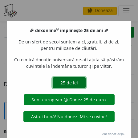
Donează
savings
®
®
🎉 dexonline
împlinește 25 de ani 🎉
caută
clear
search
De un sfert de secol suntem aici, gratuit, zi de zi,
opțiuni
pentru milioane de căutări.
Cu o mică donație aniversară ne-ați ajuta să păstrăm
cuvintele la îndemâna tuturor și pe viitor.
definiții (1)
Definiția cu ID-ul 779985:
Ortografice DOOM
acvapl
a
n
(-va-plan)
s. n.
Am donat deja.