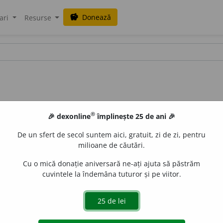
Donează
savings
ari
Resurse
®
🎉 dexonline
împlinește 25 de ani 🎉
De un sfert de secol suntem aici, gratuit, zi de zi, pentru
milioane de căutări.
Cu o mică donație aniversară ne-ați ajuta să păstrăm
cuvintele la îndemâna tuturor și pe viitor.
ril, albastră-verzuie, piatră prețioasă. (<
it.
acquamarina
)
e
raduborza
acțiuni