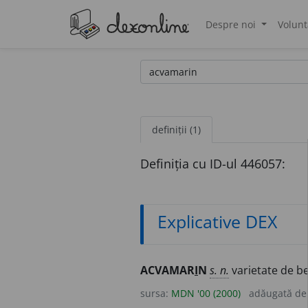
Despre noi
Volunt
®
definiții (1)
Definiția cu ID-ul 446057:
Explicative DEX
ACVAMAR
I
N
s. n.
varietate de be
sursa:
MDN '00 (2000)
adăugată d