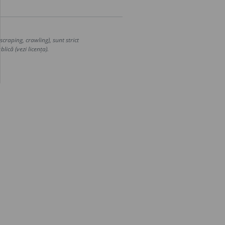
craping, crawling), sunt strict
lică (vezi licența).