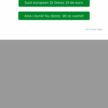
Copyright © 2004-2026 dexonline (https://dexonline.ro)
area datelor de pe acest site, inclusiv prin orice metode de extragere automată (web s
dul nostru prealabil scris, cu excepția seturilor de date oferite oficial spre utilizare pub
Am donat deja.
licență
confidențialitate
găzduit de
Hosterion