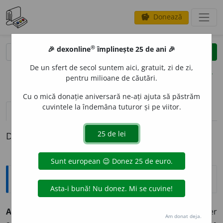
Donează
savings
®
®
🎉 dexonline
împlinește 25 de ani 🎉
caută
clear
search
De un sfert de secol suntem aici, gratuit, zi de zi,
opțiuni
pentru milioane de căutări.
Cu o mică donație aniversară ne-ați ajuta să păstrăm
cuvintele la îndemâna tuturor și pe viitor.
pronunție
(50)
volume_up
definiții (1)
Definiția cu ID-ul 321829:
Explicative DEX
ACTUALIT
A
TE ~ăți
f.
1) Timpul de față. 2) Caracter
Am donat deja.