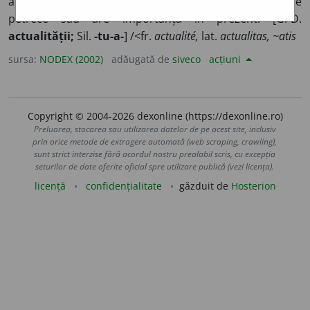
actual. 3)
pl.
Evenimente curente. ◊
De ~
ceea ce se
petrece sau are importanță în prezent. [G.-D.
actualității;
Sil.
-tu-a-
] /<fr.
actualité,
lat.
actualitas, ~atis
sursa:
NODEX (2002)
adăugată de
siveco
acțiuni
Copyright © 2004-2026 dexonline (https://dexonline.ro)
Preluarea, stocarea sau utilizarea datelor de pe acest site, inclusiv
prin orice metode de extragere automată (web scraping, crawling),
sunt strict interzise fără acordul nostru prealabil scris, cu excepția
seturilor de date oferite oficial spre utilizare publică (vezi licența).
licență
confidențialitate
găzduit de
Hosterion