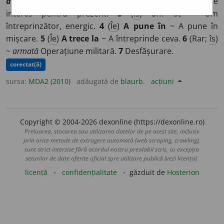
actualité
]
1
Timpul de față
Si:
prezent.
2
(
Îla
)
De ~
De
interes pentru prezent.
3
(
Îs
)
Om de ~
Om
întreprinzător, energic.
4
(
Îe
)
A pune în
~ A pune în
mișcare.
5
(
Îe
)
A trece la
~ A întreprinde ceva.
6
(Rar;
îs
)
~
armată
Operațiune militară.
7
Desfășurare.
corectat(ă)
sursa:
MDA2 (2010)
adăugată de
blaurb.
acțiuni
Copyright © 2004-2026 dexonline (https://dexonline.ro)
Preluarea, stocarea sau utilizarea datelor de pe acest site, inclusiv
prin orice metode de extragere automată (web scraping, crawling),
sunt strict interzise fără acordul nostru prealabil scris, cu excepția
seturilor de date oferite oficial spre utilizare publică (vezi licența).
licență
confidențialitate
găzduit de
Hosterion