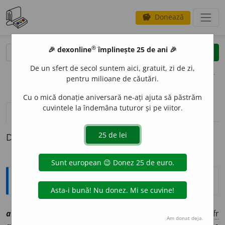
Donează
savings
®
®
🎉 dexonline
împlinește 25 de ani 🎉
caută
clear
search
De un sfert de secol suntem aici, gratuit, zi de zi,
opțiuni
pentru milioane de căutări.
Cu o mică donație aniversară ne-ați ajuta să păstrăm
cuvintele la îndemâna tuturor și pe viitor.
pronunție
(50)
volume_up
definiții (1)
Definiția cu ID-ul 1006336:
Explicative DEX
actualit
a
te
sf
[
At:
MAIORESCU, CR. II, 117 /
Pl:
~t
ă
ți
/
E:
fr
Am donat deja.