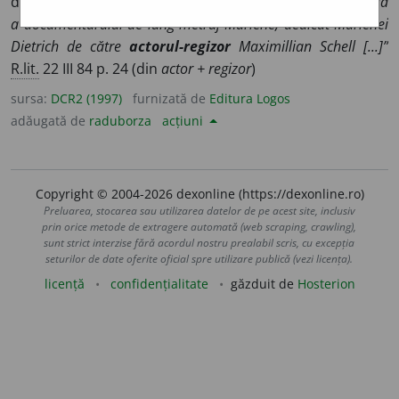
de actor și regizor ◊
„Am asistat [...] la premiera mondială
a documentarului de lung-metraj Marlene, dedicat Marlenei
Dietrich de către
actorul-regizor
Maximillian Schell [...]”
R.lit.
22 III 84 p. 24 (din
actor + regizor
)
sursa:
DCR2 (1997)
furnizată de
Editura Logos
adăugată de
raduborza
acțiuni
Copyright © 2004-2026 dexonline (https://dexonline.ro)
Preluarea, stocarea sau utilizarea datelor de pe acest site, inclusiv
prin orice metode de extragere automată (web scraping, crawling),
sunt strict interzise fără acordul nostru prealabil scris, cu excepția
seturilor de date oferite oficial spre utilizare publică (vezi licența).
licență
confidențialitate
găzduit de
Hosterion