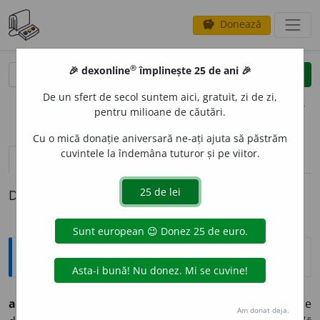
Donează
savings
®
®
🎉 dexonline
împlinește 25 de ani 🎉
caută
clear
search
De un sfert de secol suntem aici, gratuit, zi de zi,
opțiuni
pentru milioane de căutări.
Cu o mică donație aniversară ne-ați ajuta să păstrăm
cuvintele la îndemâna tuturor și pe viitor.
definiții (1)
Definiția cu ID-ul 554705:
Explicative DEX
act
o
r-reg
i
zor
s.
m.
Persoană care deține dubla calitate
Am donat deja.