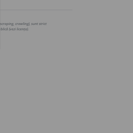
craping, crawling), sunt strict
lică (vezi licența).