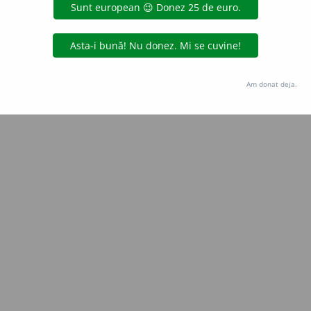
Copyright © 2004-2026 dexonline (https://dexonline.ro)
area datelor de pe acest site, inclusiv prin orice metode de extragere automată (web s
dul nostru prealabil scris, cu excepția seturilor de date oferite oficial spre utilizare pub
Am donat deja.
licență
confidențialitate
găzduit de
Hosterion