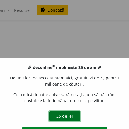
Donează
savings
ari
Resurse
®
🎉 dexonline
împlinește 25 de ani 🎉
De un sfert de secol suntem aici, gratuit, zi de zi, pentru
milioane de căutări.
Cu o mică donație aniversară ne-ați ajuta să păstrăm
cuvintele la îndemâna tuturor și pe viitor.
nea de
a activiza.
–
V.
activiza.
ana_zecheru
acțiuni