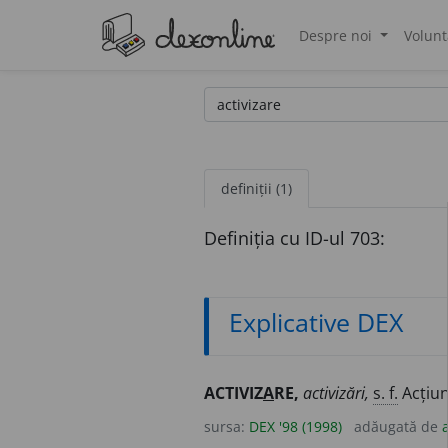
Despre noi
Volunt
®
definiții (1)
Definiția cu ID-ul 703:
Explicative DEX
ACTIVIZ
A
RE,
activizări,
s. f.
Acțiu
sursa:
DEX '98 (1998)
adăugată de