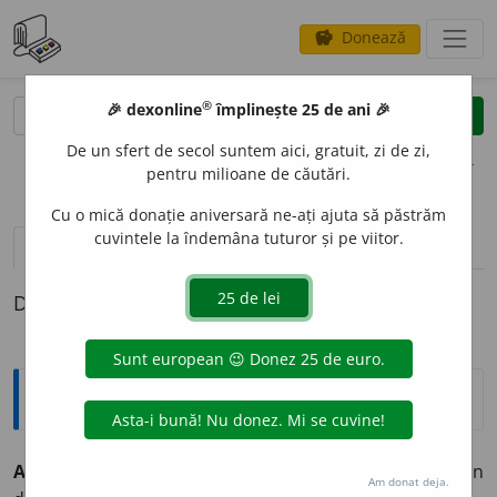
Donează
savings
®
®
🎉 dexonline
împlinește 25 de ani 🎉
caută
clear
search
De un sfert de secol suntem aici, gratuit, zi de zi,
opțiuni
pentru milioane de căutări.
Cu o mică donație aniversară ne-ați ajuta să păstrăm
cuvintele la îndemâna tuturor și pe viitor.
definiții (1)
Definiția cu ID-ul 691:
Explicative DEX
ACTIN
O
N
s. n.
Izotop al radonului, obținut prin
Am donat deja.