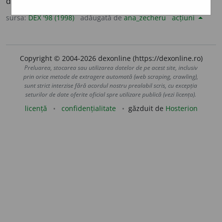
dezintegrarea actiniului. – Din
fr.
actinon.
sursa:
DEX '98 (1998)
adăugată de
ana_zecheru
acțiuni
Copyright © 2004-2026 dexonline (https://dexonline.ro)
Preluarea, stocarea sau utilizarea datelor de pe acest site, inclusiv
prin orice metode de extragere automată (web scraping, crawling),
sunt strict interzise fără acordul nostru prealabil scris, cu excepția
seturilor de date oferite oficial spre utilizare publică (vezi licența).
licență
confidențialitate
găzduit de
Hosterion