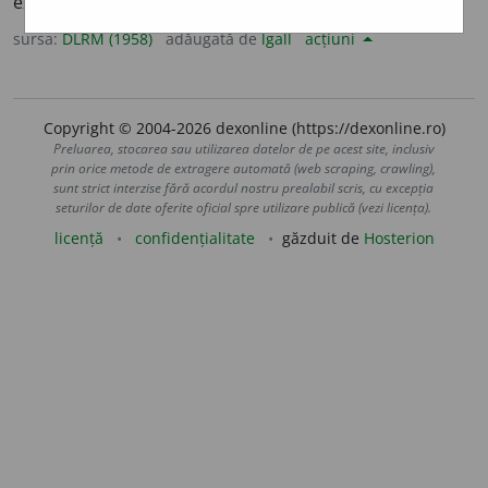
exerciții dificile (de echilibristică). –
Fr.
acrobate
(<
gr.
).
sursa:
DLRM (1958)
adăugată de
lgall
acțiuni
Copyright © 2004-2026 dexonline (https://dexonline.ro)
Preluarea, stocarea sau utilizarea datelor de pe acest site, inclusiv
prin orice metode de extragere automată (web scraping, crawling),
sunt strict interzise fără acordul nostru prealabil scris, cu excepția
seturilor de date oferite oficial spre utilizare publică (vezi licența).
licență
confidențialitate
găzduit de
Hosterion