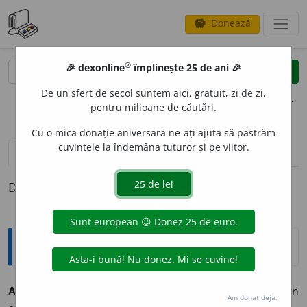
Donează
savings
®
®
🎉 dexonline
împlinește 25 de ani 🎉
caută
clear
search
De un sfert de secol suntem aici, gratuit, zi de zi,
opțiuni
pentru milioane de căutări.
Cu o mică donație aniversară ne-ați ajuta să păstrăm
cuvintele la îndemâna tuturor și pe viitor.
pronunție
(11)
volume_up
definiții (1)
Definiția cu ID-ul 522469:
Explicative DEX
ACROB
A
T, -Ă,
acrobați, -te,
s. m.
și
f.
Gimnast iscusit în
Am donat deja.