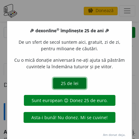
Donează
savings
®
®
🎉 dexonline
împlinește 25 de ani 🎉
caută
clear
search
De un sfert de secol suntem aici, gratuit, zi de zi,
opțiuni
pentru milioane de căutări.
Cu o mică donație aniversară ne-ați ajuta să păstrăm
cuvintele la îndemâna tuturor și pe viitor.
definiții (1)
Definiția cu ID-ul 548860:
Explicative DEX
ACOTILEDON
A
T, -Ă,
acotiledonați, -te,
adj.
,
s. f.
1.
Adj.
Am donat deja.