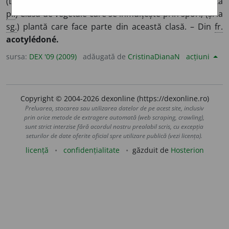
(Despre plante) Fără cotiledoane; acotiledon.
2.
S. f.
(La
pl.
) Clasă de vegetale care se înmulțește prin spori; (și la
sg.
) plantă care face parte din această clasă. – Din
fr.
acotylédoné.
sursa:
DEX '09 (2009)
adăugată de
CristinaDianaN
acțiuni
Copyright © 2004-2026 dexonline (https://dexonline.ro)
Preluarea, stocarea sau utilizarea datelor de pe acest site, inclusiv
prin orice metode de extragere automată (web scraping, crawling),
sunt strict interzise fără acordul nostru prealabil scris, cu excepția
seturilor de date oferite oficial spre utilizare publică (vezi licența).
licență
confidențialitate
găzduit de
Hosterion