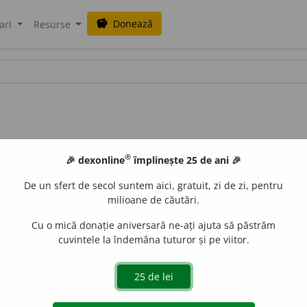
Donează
savings
ari
Resurse
®
🎉 dexonline
împlinește 25 de ani 🎉
De un sfert de secol suntem aici, gratuit, zi de zi, pentru
milioane de căutări.
Cu o mică donație aniversară ne-ați ajuta să păstrăm
cuvintele la îndemâna tuturor și pe viitor.
 în absența congenitală a pupilei. /<fr.
acorie
iveco
acțiuni