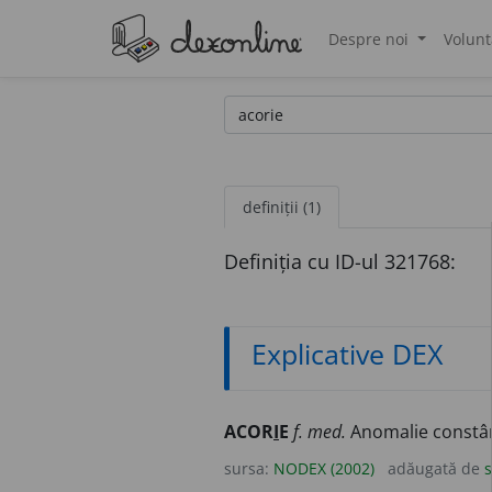
Despre noi
Volunt
®
definiții (1)
Definiția cu ID-ul 321768:
Explicative DEX
ACOR
I
E
f. med.
Anomalie constând
sursa:
NODEX (2002)
adăugată de
s