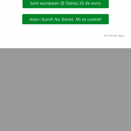
Copyright © 2004-2026 dexonline (https://dexonline.ro)
area datelor de pe acest site, inclusiv prin orice metode de extragere automată (web s
dul nostru prealabil scris, cu excepția seturilor de date oferite oficial spre utilizare pub
Am donat deja.
licență
confidențialitate
găzduit de
Hosterion