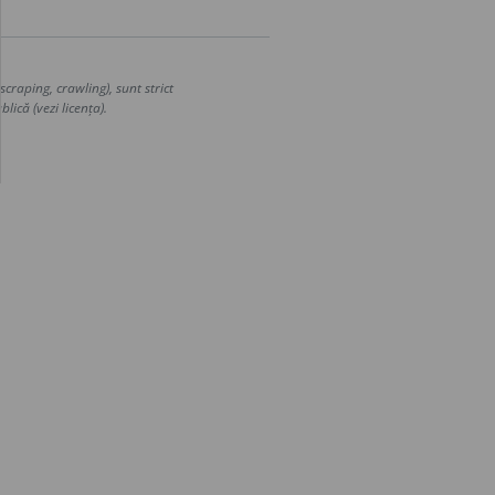
craping, crawling), sunt strict
lică (vezi licența).