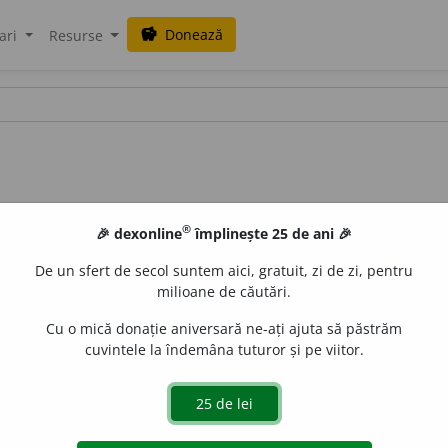
Donează
savings
ari
Resurse
®
🎉 dexonline
împlinește 25 de ani 🎉
De un sfert de secol suntem aici, gratuit, zi de zi, pentru
milioane de căutări.
Cu o mică donație aniversară ne-ați ajuta să păstrăm
cuvintele la îndemâna tuturor și pe viitor.
eț la acordeon. (<
fr.
accordéoniste
)
e
raduborza
acțiuni