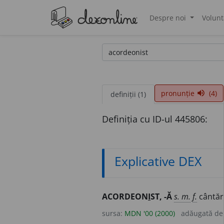
Despre noi
Volunt
®
pronunție
(4)
volume_up
definiții (1)
Definiția cu ID-ul 445806:
Explicative DEX
ACORDEON
I
ST, -Ă
s. m.
f.
cântăr
sursa:
MDN '00 (2000)
adăugată d