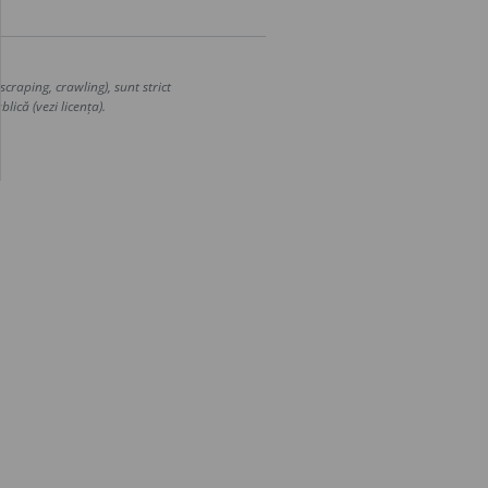
craping, crawling), sunt strict
lică (vezi licența).