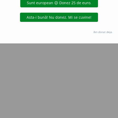
Copyright © 2004-2026 dexonline (https://dexonline.ro)
area datelor de pe acest site, inclusiv prin orice metode de extragere automată (web s
dul nostru prealabil scris, cu excepția seturilor de date oferite oficial spre utilizare pub
Am donat deja.
licență
confidențialitate
găzduit de
Hosterion