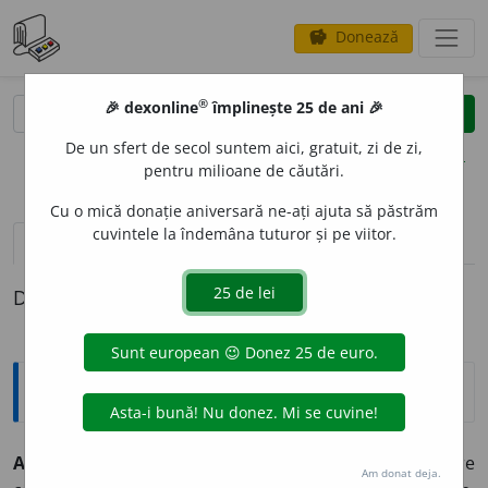
Donează
savings
®
®
🎉 dexonline
împlinește 25 de ani 🎉
caută
clear
search
De un sfert de secol suntem aici, gratuit, zi de zi,
opțiuni
pentru milioane de căutări.
Cu o mică donație aniversară ne-ați ajuta să păstrăm
cuvintele la îndemâna tuturor și pe viitor.
pronunție
(4)
volume_up
definiții (1)
Definiția cu ID-ul 321764:
Explicative DEX
ACORDEON
I
ST ~stă (~ști, ~ste)
m.
și f. Persoană care
Am donat deja.