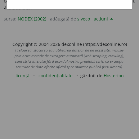
cântă la acordeon. [Sil.
-de-on
] /<fr.
accordéoniste,
germ.
Akkordeonist
sursa:
NODEX (2002)
adăugată de
siveco
acțiuni
Copyright © 2004-2026 dexonline (https://dexonline.ro)
Preluarea, stocarea sau utilizarea datelor de pe acest site, inclusiv
prin orice metode de extragere automată (web scraping, crawling),
sunt strict interzise fără acordul nostru prealabil scris, cu excepția
seturilor de date oferite oficial spre utilizare publică (vezi licența).
licență
confidențialitate
găzduit de
Hosterion