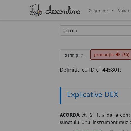
Despre noi
Volunt
®
pronunție
(50)
volume_up
definiții (1)
Definiția cu ID-ul 445801:
Explicative DEX
ACORD
A
vb.
tr.
1. a da; a conce
sunetului unui instrument muzica