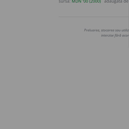
sursa:
MDN '00 (2000)
adăugată d
Preluarea, stocarea sau utiliz
interzise fără acor