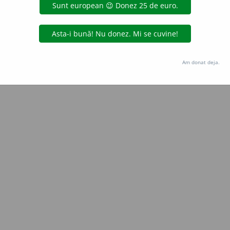
e
raduborza
acțiuni
Copyright © 2004-2026 dexonline (https://dexonline.ro)
area datelor de pe acest site, inclusiv prin orice metode de extragere automată (web s
Am donat deja.
dul nostru prealabil scris, cu excepția seturilor de date oferite oficial spre utilizare pub
licență
confidențialitate
găzduit de
Hosterion