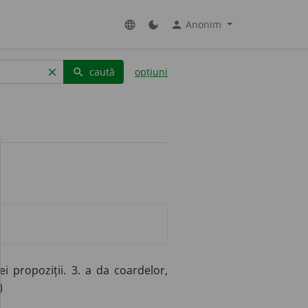
Anonim
language
dark_mode
person
caută
opțiuni
clear
search
ei propoziții. 3. a da coardelor,
)