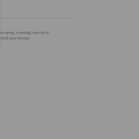
craping, crawling), sunt strict
lică (vezi licența).