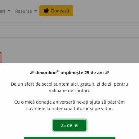
Donează
savings
ari
Resurse
®
🎉 dexonline
împlinește 25 de ani 🎉
De un sfert de secol suntem aici, gratuit, zi de zi, pentru
milioane de căutări.
Cu o mică donație aniversară ne-ați ajuta să păstrăm
cuvintele la îndemâna tuturor și pe viitor.
de; a atribui. 2. a stabili un acord (4) între cuvintele un
l un anumit ton. 4. a sintoniza. (<
fr.
accorder,
lat.
accordare