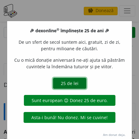
Donează
savings
®
®
🎉 dexonline
împlinește 25 de ani 🎉
caută
clear
search
De un sfert de secol suntem aici, gratuit, zi de zi,
opțiuni
pentru milioane de căutări.
Cu o mică donație aniversară ne-ați ajuta să păstrăm
cuvintele la îndemâna tuturor și pe viitor.
definiții (1)
Definiția cu ID-ul 445796:
Explicative DEX
ACON
I
T
s. m.
plantă veninoasă montană, cu flori
Am donat deja.