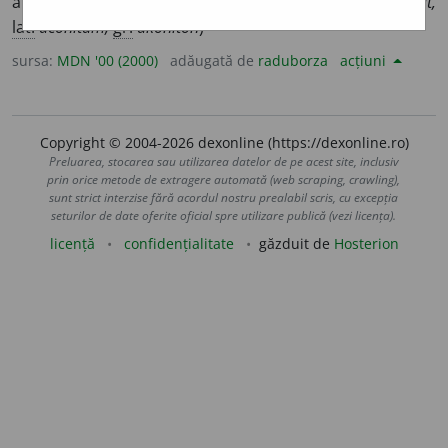
albastre și frunze de un verde-închis; omag. (<
fr.
aconit,
lat.
aconitum,
gr.
akoniton
)
sursa:
MDN '00 (2000)
adăugată de
raduborza
acțiuni
Copyright © 2004-2026 dexonline (https://dexonline.ro)
Preluarea, stocarea sau utilizarea datelor de pe acest site, inclusiv
prin orice metode de extragere automată (web scraping, crawling),
sunt strict interzise fără acordul nostru prealabil scris, cu excepția
seturilor de date oferite oficial spre utilizare publică (vezi licența).
licență
confidențialitate
găzduit de
Hosterion