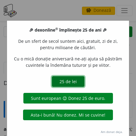
Donează
savings
®
®
🎉 dexonline
împlinește 25 de ani 🎉
caută
clear
search
De un sfert de secol suntem aici, gratuit, zi de zi,
opțiuni
pentru milioane de căutări.
Cu o mică donație aniversară ne-ați ajuta să păstrăm
cuvintele la îndemâna tuturor și pe viitor.
definiții (1)
Definiția cu ID-ul 779807:
Ortografice DOOM
acompaniato
a
re
(-ni-a-)
s. f.
,
g.-d.
art.
acompaniato
a
rei;
Am donat deja.