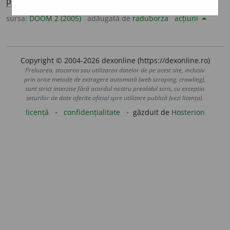
pl.
acompaniato
a
re
sursa:
DOOM 2 (2005)
adăugată de
raduborza
acțiuni
Copyright © 2004-2026 dexonline (https://dexonline.ro)
Preluarea, stocarea sau utilizarea datelor de pe acest site, inclusiv
prin orice metode de extragere automată (web scraping, crawling),
sunt strict interzise fără acordul nostru prealabil scris, cu excepția
seturilor de date oferite oficial spre utilizare publică (vezi licența).
licență
confidențialitate
găzduit de
Hosterion