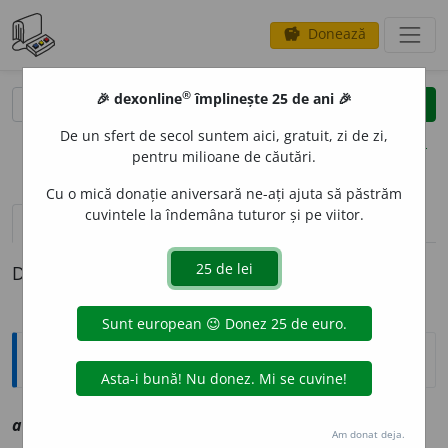
Donează
savings
®
®
🎉 dexonline
împlinește 25 de ani 🎉
caută
clear
search
De un sfert de secol suntem aici, gratuit, zi de zi,
opțiuni
pentru milioane de căutări.
Cu o mică donație aniversară ne-ați ajuta să păstrăm
cuvintele la îndemâna tuturor și pe viitor.
definiții (1)
Definiția cu ID-ul 1005945:
Explicative DEX
[1]
aciu
i
vtr
vz
aciua
Am donat deja.