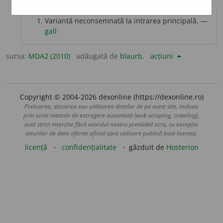
Variantă neconsemnată la intrarea principală. —
gall
sursa:
MDA2 (2010)
adăugată de
blaurb.
acțiuni
Copyright © 2004-2026 dexonline (https://dexonline.ro)
Preluarea, stocarea sau utilizarea datelor de pe acest site, inclusiv
prin orice metode de extragere automată (web scraping, crawling),
sunt strict interzise fără acordul nostru prealabil scris, cu excepția
seturilor de date oferite oficial spre utilizare publică (vezi licența).
licență
confidențialitate
găzduit de
Hosterion