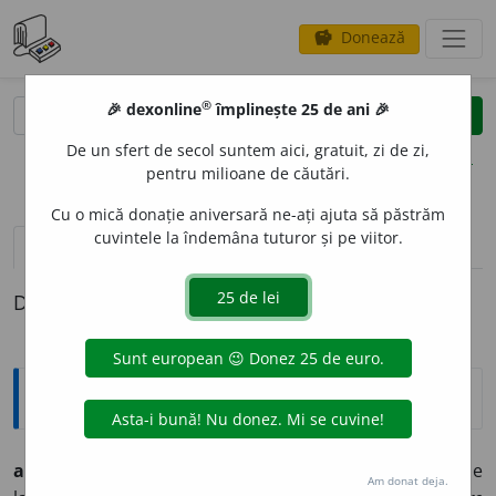
Donează
savings
®
®
🎉 dexonline
împlinește 25 de ani 🎉
caută
clear
search
De un sfert de secol suntem aici, gratuit, zi de zi,
opțiuni
pentru milioane de căutări.
Cu o mică donație aniversară ne-ați ajuta să păstrăm
cuvintele la îndemâna tuturor și pe viitor.
pronunție
(1)
volume_up
definiții (1)
Definiția cu ID-ul 398513:
Etimologice
aciu
a
(aciu
e
z, aciu
a
t),
vb.
– A-și găsi refugiu, a se pune
Am donat deja.