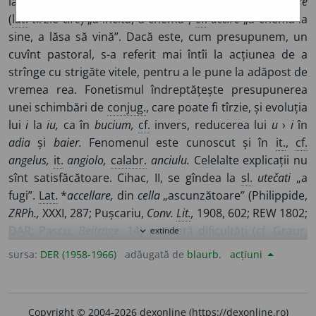
la adăpost, a se pripăși. –
Var.
aciuia, aciola.
<
Lat.
ciere
(
lat.
tîrzie
cire
) „a incita, a chema”,
cf.
accire
„a chema la
sine, a lăsa să vină”. Dacă este, cum presupunem, un
cuvînt pastoral, s-a referit mai întîi la acțiunea de a
strînge cu strigăte vitele, pentru a le pune la adăpost de
vremea rea. Fonetismul îndreptățește presupunerea
unei schimbări de
conjug.
, care poate fi tîrzie, și evoluția
lui
i
la
iu,
ca în
bucium,
cf.
invers, reducerea lui
u
›
i
în
adia
și
baier.
Fenomenul este cunoscut și în
it.
,
cf.
angelus,
it.
angiolo,
calabr.
anciulu.
Celelalte explicații nu
sînt satisfăcătoare. Cihac, II, se gîndea la
sl.
utečati
„a
fugi”.
Lat.
*
accellare,
din
cella
„ascunzătoare” (Philippide,
ZRPh.,
XXXI, 287; Pușcariu,
Conv.
Lit.
,
1908, 602; REW 1802;
DAR; Pascu,
Beiträge,
14) prezintă dificultăți (
cf.
Graur,
extinde
expand_more
BL,
V, 92). Candrea-Dens., 10 propun
lat.
*
accubiliare,
sursa:
DER (1958-1966)
adăugată de
blaurb.
acțiuni
inacceptabil fonetic, ca și ipoteza lui Giuglea,
Concordances,
20 (
cf.
REW 4564), bazată pe
lat.
*
jacilia
din
*jacile.
Var.
aciola,
cu
der.
acioală,
s. f.
(refugiu, adăpost,
Copyright © 2004-2026 dexonline (https://dexonline.ro)