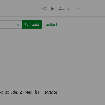
Anonim
language
dark_mode
person
caută
opțiuni
clear
search
-o soluție.
2
(
Med
;
îs
) ~
gastrică