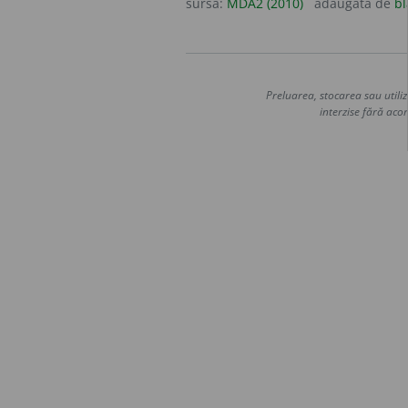
sursa:
MDA2 (2010)
adăugată de
bl
Preluarea, stocarea sau utiliz
interzise fără acor