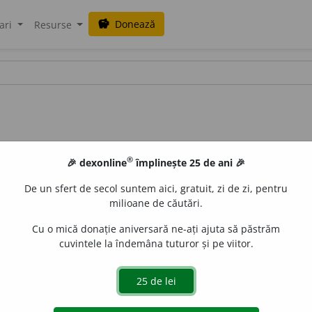
Donează
savings
ari
Resurse
®
🎉 dexonline
împlinește 25 de ani 🎉
De un sfert de secol suntem aici, gratuit, zi de zi, pentru
milioane de căutări.
Cu o mică donație aniversară ne-ați ajuta să păstrăm
cuvintele la îndemâna tuturor și pe viitor.
idité,
lat
aciditas, -atis
]
1
(
Chm
) Cantitatea de acid dintr
sucul gastric.