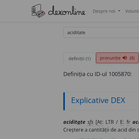
Despre noi
Volunt
®
pronunție
(8)
volume_up
definiții (1)
Definiția cu ID-ul 1005870:
Explicative DEX
acidit
a
te
sfs
[
At:
LTR /
E:
fr
ac
Creștere a cantității de acid din 