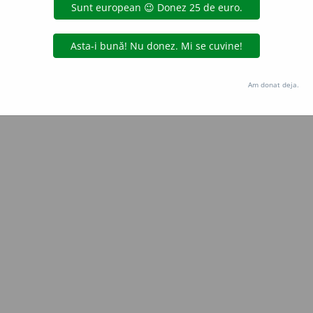
aurb.
acțiuni
Copyright © 2004-2026 dexonline (https://dexonline.ro)
area datelor de pe acest site, inclusiv prin orice metode de extragere automată (web s
Am donat deja.
dul nostru prealabil scris, cu excepția seturilor de date oferite oficial spre utilizare pub
licență
confidențialitate
găzduit de
Hosterion