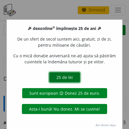
Donează
savings
®
®
🎉 dexonline
împlinește 25 de ani 🎉
caută
clear
search
De un sfert de secol suntem aici, gratuit, zi de zi,
opțiuni
pentru milioane de căutări.
Cu o mică donație aniversară ne-ați ajuta să păstrăm
cuvintele la îndemâna tuturor și pe viitor.
definiții (1)
Definiția cu ID-ul 1320650:
Ortografice DOOM
acidific
a
(a ~)
vb.
,
ind.
prez.
1
sg.
acid
i
fic
, 2
sg.
acid
i
fici
, 3
Am donat deja.