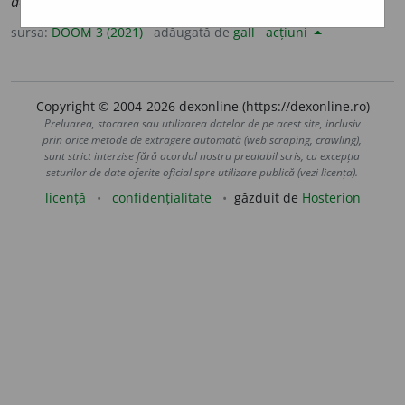
acid
i
fică
;
conj.
prez.
1
sg.
să acid
i
fic
, 3
să acid
i
fice
sursa:
DOOM 3 (2021)
adăugată de
gall
acțiuni
Copyright © 2004-2026 dexonline (https://dexonline.ro)
Preluarea, stocarea sau utilizarea datelor de pe acest site, inclusiv
prin orice metode de extragere automată (web scraping, crawling),
sunt strict interzise fără acordul nostru prealabil scris, cu excepția
seturilor de date oferite oficial spre utilizare publică (vezi licența).
licență
confidențialitate
găzduit de
Hosterion