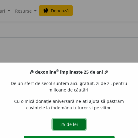
Donează
savings
ari
Resurse
®
🎉 dexonline
împlinește 25 de ani 🎉
De un sfert de secol suntem aici, gratuit, zi de zi, pentru
milioane de căutări.
Cu o mică donație aniversară ne-ați ajuta să păstrăm
cuvintele la îndemâna tuturor și pe viitor.
e
CristinaDianaN
acțiuni