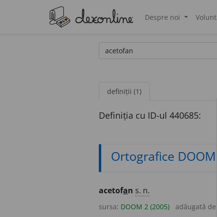
Despre noi
Volunt
®
definiții (1)
Definiția cu ID-ul 440685:
Ortografice DOOM
acetof
a
n
s. n.
sursa:
DOOM 2 (2005)
adăugată d