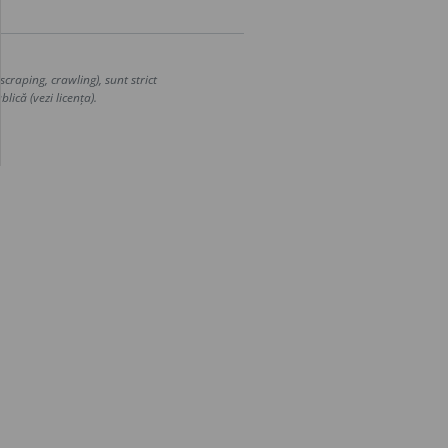
craping, crawling), sunt strict
lică (vezi licența).