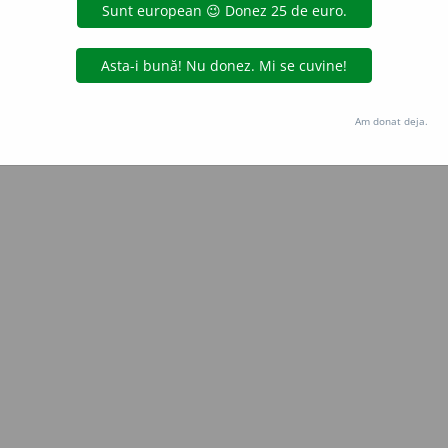
Copyright © 2004-2026 dexonline (https://dexonline.ro)
area datelor de pe acest site, inclusiv prin orice metode de extragere automată (web s
dul nostru prealabil scris, cu excepția seturilor de date oferite oficial spre utilizare pub
Am donat deja.
licență
confidențialitate
găzduit de
Hosterion