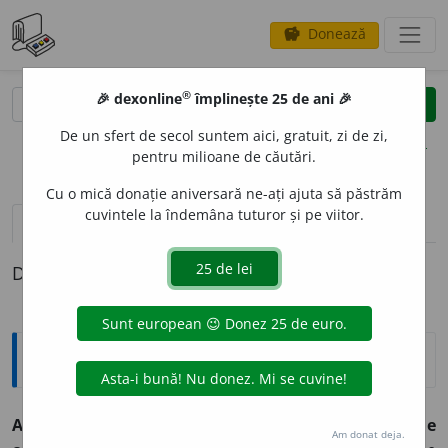
Donează
savings
®
®
🎉 dexonline
împlinește 25 de ani 🎉
caută
clear
search
De un sfert de secol suntem aici, gratuit, zi de zi,
opțiuni
pentru milioane de căutări.
Cu o mică donație aniversară ne-ați ajuta să păstrăm
cuvintele la îndemâna tuturor și pe viitor.
definiții (1)
Definiția cu ID-ul 321706:
Explicative DEX
ACET
A
T ~ți
m.
Sare sau ester al acidului acetic. ◊
~ de
Am donat deja.