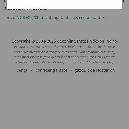
celuloză
acetat folosit la fabricarea unor materiale
plastice. /<fr.
acétate
sursa:
NODEX (2002)
adăugată de
siveco
acțiuni
Copyright © 2004-2026 dexonline (https://dexonline.ro)
Preluarea, stocarea sau utilizarea datelor de pe acest site, inclusiv
prin orice metode de extragere automată (web scraping, crawling),
sunt strict interzise fără acordul nostru prealabil scris, cu excepția
seturilor de date oferite oficial spre utilizare publică (vezi licența).
licență
confidențialitate
găzduit de
Hosterion