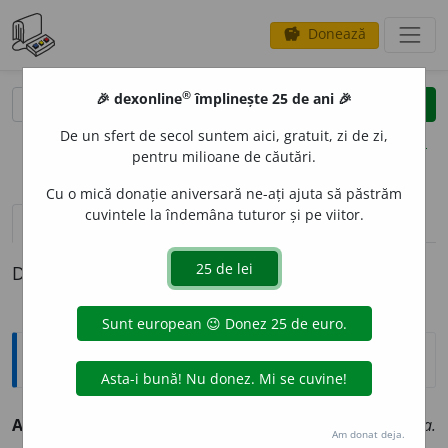
Donează
savings
®
®
🎉 dexonline
împlinește 25 de ani 🎉
caută
clear
search
De un sfert de secol suntem aici, gratuit, zi de zi,
opțiuni
pentru milioane de căutări.
Cu o mică donație aniversară ne-ați ajuta să păstrăm
cuvintele la îndemâna tuturor și pe viitor.
pronunție
(29)
volume_up
definiții (1)
Definiția cu ID-ul 473:
Explicative DEX
ACCIDENT
A
RE,
accidentări,
s. f.
Faptul de
a (se) accidenta.
Am donat deja.