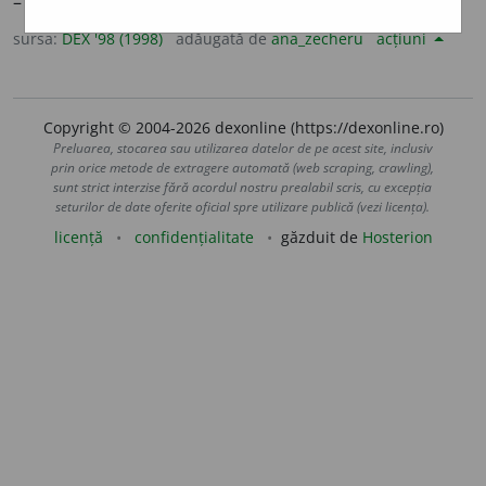
–
V.
accidenta.
sursa:
DEX '98 (1998)
adăugată de
ana_zecheru
acțiuni
Copyright © 2004-2026 dexonline (https://dexonline.ro)
Preluarea, stocarea sau utilizarea datelor de pe acest site, inclusiv
prin orice metode de extragere automată (web scraping, crawling),
sunt strict interzise fără acordul nostru prealabil scris, cu excepția
seturilor de date oferite oficial spre utilizare publică (vezi licența).
licență
confidențialitate
găzduit de
Hosterion