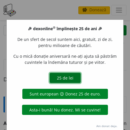
Donează
savings
®
®
🎉 dexonline
împlinește 25 de ani 🎉
caută
clear
search
De un sfert de secol suntem aici, gratuit, zi de zi,
opțiuni
pentru milioane de căutări.
Cu o mică donație aniversară ne-ați ajuta să păstrăm
cuvintele la îndemâna tuturor și pe viitor.
pronunție
(22)
volume_up
definiții (1)
Definiția cu ID-ul 889456:
Explicative DEX
ACCENTU
A
,
accentuez,
vb.
I.
1.
Tranz.
A marca prin
Am donat deja.