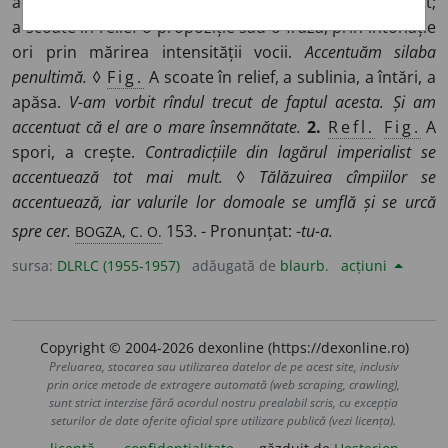
accent (ori printr-un semn grafic) o silabă sau un cuvînt;
a scoate în relief o propoziție sau o frază, prin intonație
ori prin mărirea intensității vocii.
Accentuăm silaba
penultimă.
◊
Fig.
A scoate în relief, a sublinia, a întări, a
apăsa.
V-am vorbit rîndul trecut de faptul acesta. Și am
accentuat că el are o mare însemnătate.
2.
Refl.
Fig.
A
spori, a crește.
Contradicțiile din lagărul imperialist se
accentuează tot mai mult.
◊
Tălăzuirea cîmpiilor se
accentuează, iar valurile lor domoale se umflă și se urcă
BOGZA, C. O.
spre cer.
153. - Pronunțat: -
tu-a.
sursa:
DLRLC (1955-1957)
adăugată de
blaurb.
acțiuni
Copyright © 2004-2026 dexonline (https://dexonline.ro)
Preluarea, stocarea sau utilizarea datelor de pe acest site, inclusiv
prin orice metode de extragere automată (web scraping, crawling),
sunt strict interzise fără acordul nostru prealabil scris, cu excepția
seturilor de date oferite oficial spre utilizare publică (vezi licența).