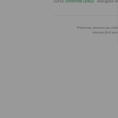
sursa:
Sinonime (2002)
adăugată d
Preluarea, stocarea sau utiliz
interzise fără acor