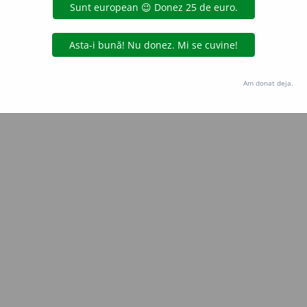
e
siveco
acțiuni
Copyright © 2004-2026 dexonline (https://dexonline.ro)
area datelor de pe acest site, inclusiv prin orice metode de extragere automată (web s
Am donat deja.
dul nostru prealabil scris, cu excepția seturilor de date oferite oficial spre utilizare pub
licență
confidențialitate
găzduit de
Hosterion