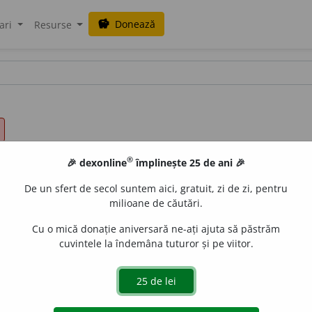
Donează
savings
ari
Resurse
®
🎉 dexonline
împlinește 25 de ani 🎉
De un sfert de secol suntem aici, gratuit, zi de zi, pentru
milioane de căutări.
Cu o mică donație aniversară ne-ați ajuta să păstrăm
cuvintele la îndemâna tuturor și pe viitor.
 întări, a marca, a puncta, a releva, a reliefa, a sublinia, 
se amplifica, a crește, a se intensifica, a se întări, a se înteți,