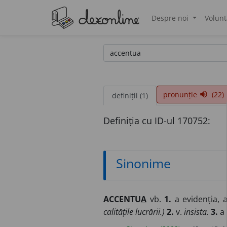
Despre noi
Volunt
®
pronunție
(22)
volume_up
definiții (1)
Definiția cu ID-ul 170752:
Sinonime
ACCENTU
A
vb.
1.
a evidenția, a
calitățile lucrării.)
2.
v.
insista.
3.
a 