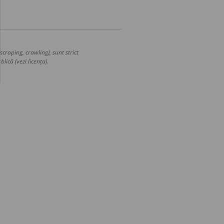
craping, crawling), sunt strict
lică (vezi licența).