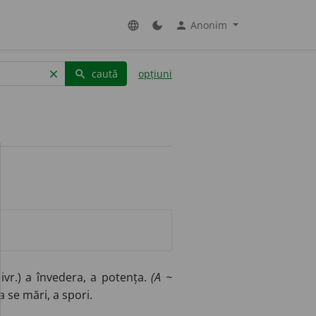
Anonim
language
dark_mode
person
caută
opțiuni
clear
search
(livr.) a învedera, a potența.
(A ~
 a se mări, a spori.