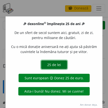
Donează
savings
®
®
🎉 dexonline
împlinește 25 de ani 🎉
caută
clear
search
De un sfert de secol suntem aici, gratuit, zi de zi,
opțiuni
pentru milioane de căutări.
Cu o mică donație aniversară ne-ați ajuta să păstrăm
cuvintele la îndemâna tuturor și pe viitor.
pronunție
(22)
volume_up
definiții (1)
Definiția cu ID-ul 1005640:
Explicative DEX
accentu
a
vt
[
At:
MAIORESCU, CR. II, 206 /
Pzi:
~uez
/
E:
fr
Am donat deja.