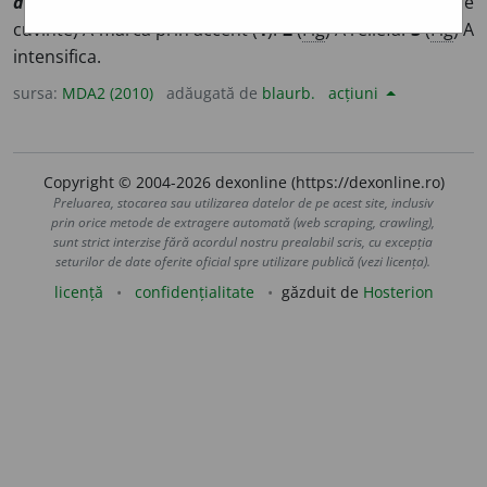
accentuer
]
1
(
D.
vocale, silabe, cuvinte sau grupuri de
cuvinte) A marca prin accent (
1
).
2
(
Fig
) A reliefa.
3
(
Fig
) A
intensifica.
sursa:
MDA2 (2010)
adăugată de
blaurb.
acțiuni
Copyright © 2004-2026 dexonline (https://dexonline.ro)
Preluarea, stocarea sau utilizarea datelor de pe acest site, inclusiv
prin orice metode de extragere automată (web scraping, crawling),
sunt strict interzise fără acordul nostru prealabil scris, cu excepția
seturilor de date oferite oficial spre utilizare publică (vezi licența).
licență
confidențialitate
găzduit de
Hosterion