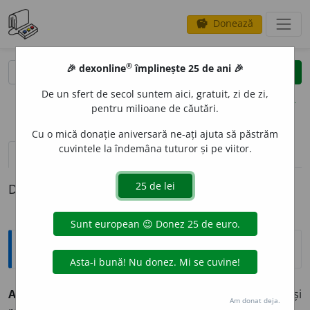
Donează
savings
®
®
🎉 dexonline
împlinește 25 de ani 🎉
caută
clear
search
De un sfert de secol suntem aici, gratuit, zi de zi,
opțiuni
pentru milioane de căutări.
Cu o mică donație aniversară ne-ați ajuta să păstrăm
cuvintele la îndemâna tuturor și pe viitor.
definiții (1)
Definiția cu ID-ul 522111:
Explicative DEX
ABUR
I
RE,
aburiri,
s. f.
Acțiunea de
a (se) aburi
și
Am donat deja.