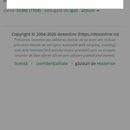
rezultatul ei; abur; pîclă ușoară; adiere.
sursa:
DLRM (1958)
adăugată de
lgall
acțiuni
Copyright © 2004-2026 dexonline (https://dexonline.ro)
Preluarea, stocarea sau utilizarea datelor de pe acest site, inclusiv
prin orice metode de extragere automată (web scraping, crawling),
sunt strict interzise fără acordul nostru prealabil scris, cu excepția
seturilor de date oferite oficial spre utilizare publică (vezi licența).
licență
confidențialitate
găzduit de
Hosterion