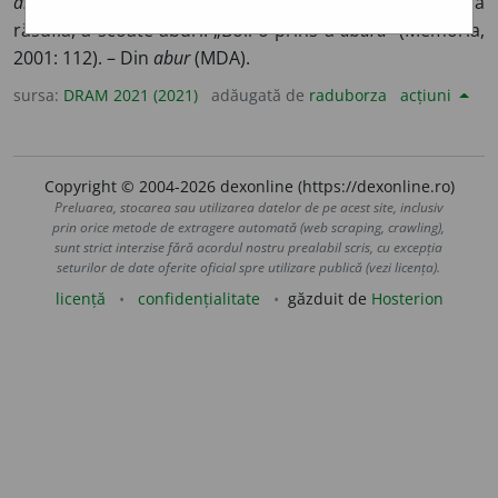
abor
e
,
/ Poamele-și coc
e
” (Bilțiu, 1996: 88). 2. A respira, a
răsufla, a scoate aburi: „Boii-o prins a
abura”
(Memoria,
2001: 112). – Din
abur
(MDA).
sursa:
DRAM 2021 (2021)
adăugată de
raduborza
acțiuni
Copyright © 2004-2026 dexonline (https://dexonline.ro)
Preluarea, stocarea sau utilizarea datelor de pe acest site, inclusiv
prin orice metode de extragere automată (web scraping, crawling),
sunt strict interzise fără acordul nostru prealabil scris, cu excepția
seturilor de date oferite oficial spre utilizare publică (vezi licența).
licență
confidențialitate
găzduit de
Hosterion