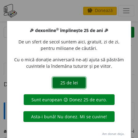
Donează
savings
®
®
🎉 dexonline
împlinește 25 de ani 🎉
caută
clear
search
De un sfert de secol suntem aici, gratuit, zi de zi,
opțiuni
pentru milioane de căutări.
Cu o mică donație aniversară ne-ați ajuta să păstrăm
cuvintele la îndemâna tuturor și pe viitor.
definiții (1)
Definiția cu ID-ul 1288829:
Arhaisme și regionalisme
abur
a
, (abori), v.i. (înv.) 1. A adia, a sufla lin: „Vântu-i
Am donat deja.