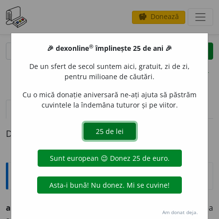
Donează
savings
®
®
🎉 dexonline
împlinește 25 de ani 🎉
caută
clear
search
De un sfert de secol suntem aici, gratuit, zi de zi,
opțiuni
pentru milioane de căutări.
Cu o mică donație aniversară ne-ați ajuta să păstrăm
cuvintele la îndemâna tuturor și pe viitor.
definiții (1)
Definiția cu ID-ul 376:
Explicative DEX
abul
i
e
s. f.
1.
boală psihică manifestată prin pierderea
Am donat deja.