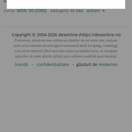
sau slăbirea voinței.
2.
(
fig.
) inerție. (<
fr.
aboulie
)
sursa:
MDN '00 (2000)
adăugată de
tavi
acțiuni
Copyright © 2004-2026 dexonline (https://dexonline.ro)
Preluarea, stocarea sau utilizarea datelor de pe acest site, inclusiv
prin orice metode de extragere automată (web scraping, crawling),
sunt strict interzise fără acordul nostru prealabil scris, cu excepția
seturilor de date oferite oficial spre utilizare publică (vezi licența).
licență
confidențialitate
găzduit de
Hosterion