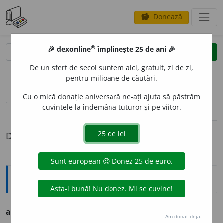
Donează
savings
®
®
🎉 dexonline
împlinește 25 de ani 🎉
caută
clear
search
De un sfert de secol suntem aici, gratuit, zi de zi,
opțiuni
pentru milioane de căutări.
Cu o mică donație aniversară ne-ați ajuta să păstrăm
cuvintele la îndemâna tuturor și pe viitor.
pronunție
(50)
volume_up
definiții (1)
Definiția cu ID-ul 779637:
Ortografice DOOM
2
abs
u
rd
s. n.
Am donat deja.