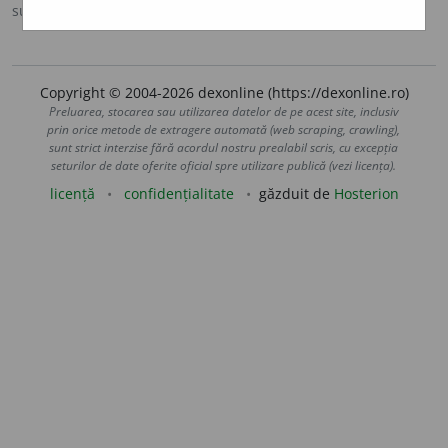
sursa:
DOOM 2 (2005)
adăugată de
raduborza
acțiuni
Copyright © 2004-2026 dexonline (https://dexonline.ro)
Preluarea, stocarea sau utilizarea datelor de pe acest site, inclusiv
prin orice metode de extragere automată (web scraping, crawling),
sunt strict interzise fără acordul nostru prealabil scris, cu excepția
seturilor de date oferite oficial spre utilizare publică (vezi licența).
licență
confidențialitate
găzduit de
Hosterion