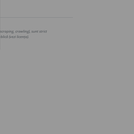
craping, crawling), sunt strict
lică (vezi licența).