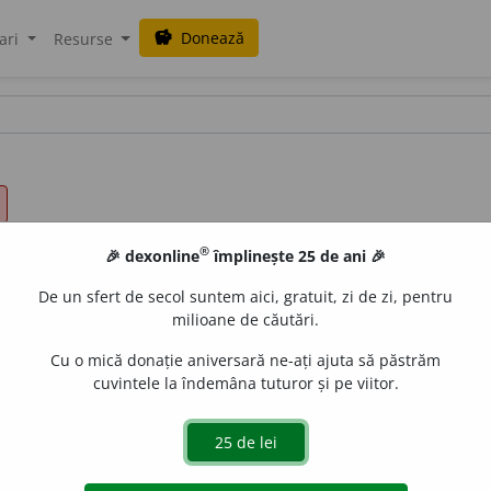
Donează
savings
ari
Resurse
®
🎉 dexonline
împlinește 25 de ani 🎉
De un sfert de secol suntem aici, gratuit, zi de zi, pentru
milioane de căutări.
Cu o mică donație aniversară ne-ați ajuta să păstrăm
cuvintele la îndemâna tuturor și pe viitor.
24 /
Pl:
~rzi, ~e
/
E:
fr
absurde,
lat
absurdus
]
1-2
av
,
a
(într-