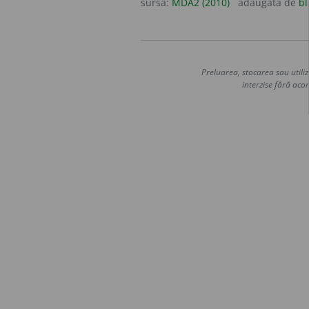
sursa:
MDA2 (2010)
adăugată de
bl
Preluarea, stocarea sau utiliz
interzise fără acor