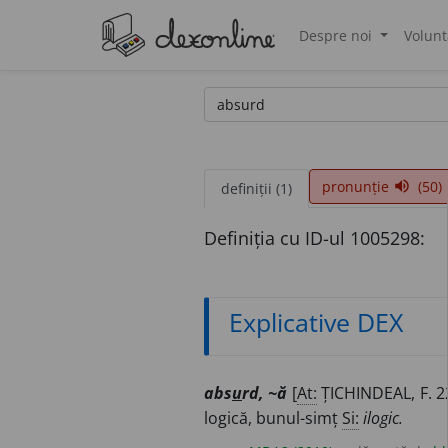
Despre noi
Volunt
®
pronunție
(50)
volume_up
definiții (1)
Definiția cu ID-ul 1005298:
Explicative DEX
abs
u
rd, ~ă
[
At:
ȚICHINDEAL, F. 2
logică, bunul-simț
Si:
ilogic.