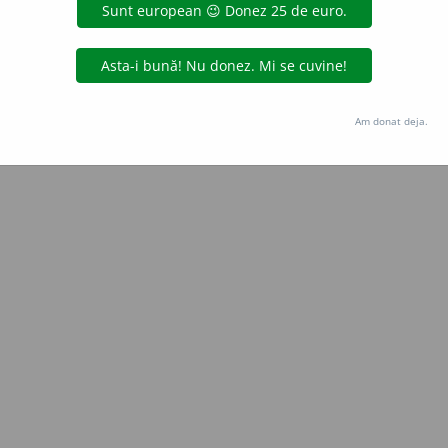
aurb.
acțiuni
Copyright © 2004-2026 dexonline (https://dexonline.ro)
area datelor de pe acest site, inclusiv prin orice metode de extragere automată (web s
Am donat deja.
dul nostru prealabil scris, cu excepția seturilor de date oferite oficial spre utilizare pub
licență
confidențialitate
găzduit de
Hosterion