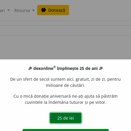
Donează
savings
ari
Resurse
®
🎉 dexonline
împlinește 25 de ani 🎉
De un sfert de secol suntem aici, gratuit, zi de zi, pentru
milioane de căutări.
Cu o mică donație aniversară ne-ați ajuta să păstrăm
cuvintele la îndemâna tuturor și pe viitor.
are practică abstinența. (<
fr.
abstinent,
lat.
abstinens
)
e
tavi
acțiuni