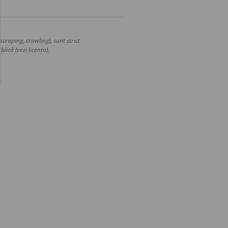
craping, crawling), sunt strict
lică (vezi licența).