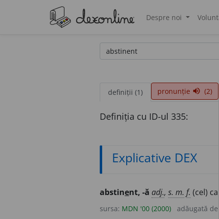
Despre noi
Volunt
®
pronunție
(2)
volume_up
definiții (1)
Definiția cu ID-ul 335:
Explicative DEX
abstin
e
nt, -ă
adj.
,
s. m.
f.
(cel) c
sursa:
MDN '00 (2000)
adăugată d