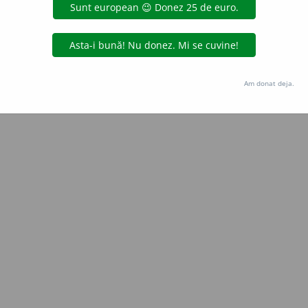
Copyright © 2004-2026 dexonline (https://dexonline.ro)
area datelor de pe acest site, inclusiv prin orice metode de extragere automată (web s
dul nostru prealabil scris, cu excepția seturilor de date oferite oficial spre utilizare pub
Am donat deja.
licență
confidențialitate
găzduit de
Hosterion