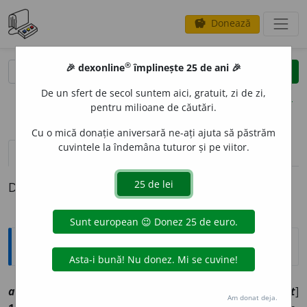
Donează
savings
®
®
🎉 dexonline
împlinește 25 de ani 🎉
caută
clear
search
De un sfert de secol suntem aici, gratuit, zi de zi,
opțiuni
pentru milioane de căutări.
Cu o mică donație aniversară ne-ați ajuta să păstrăm
cuvintele la îndemâna tuturor și pe viitor.
pronunție
(2)
volume_up
definiții (1)
Definiția cu ID-ul 1005283:
Explicative DEX
abstin
e
nt, ~ă
smf
,
a
[
At:
DA /
Pl:
~nți, ~e
/
E:
fr
abstinent
]
Am donat deja.