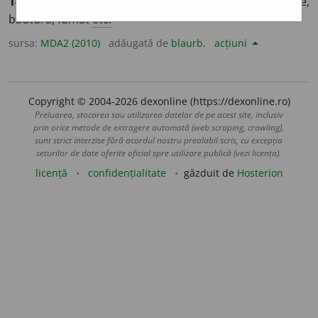
1-2
(Persoană) care își impune restricții la mâncare,
băutură, fumat
etc.
sursa:
MDA2 (2010)
adăugată de
blaurb.
acțiuni
Copyright © 2004-2026 dexonline (https://dexonline.ro)
Preluarea, stocarea sau utilizarea datelor de pe acest site, inclusiv
prin orice metode de extragere automată (web scraping, crawling),
sunt strict interzise fără acordul nostru prealabil scris, cu excepția
seturilor de date oferite oficial spre utilizare publică (vezi licența).
licență
confidențialitate
găzduit de
Hosterion