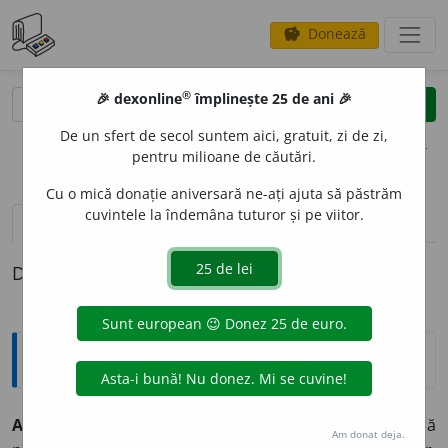
Donează
savings
®
®
🎉 dexonline
împlinește 25 de ani 🎉
caută
clear
search
De un sfert de secol suntem aici, gratuit, zi de zi,
opțiuni
pentru milioane de căutări.
Cu o mică donație aniversară ne-ați ajuta să păstrăm
cuvintele la îndemâna tuturor și pe viitor.
definiții (1)
Definiția cu ID-ul 321599:
Explicative DEX
ABSENTE
I
ST ~ști
m.
Proprietar care își administrează
Am donat deja.