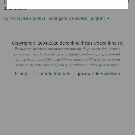
proprietatea funciară printr-un intermediar. /<fr.
absentéiste
sursa:
NODEX (2002)
adăugată de
siveco
acțiuni
Copyright © 2004-2026 dexonline (https://dexonline.ro)
Preluarea, stocarea sau utilizarea datelor de pe acest site, inclusiv
prin orice metode de extragere automată (web scraping, crawling),
sunt strict interzise fără acordul nostru prealabil scris, cu excepția
seturilor de date oferite oficial spre utilizare publică (vezi licența).
licență
confidențialitate
găzduit de
Hosterion