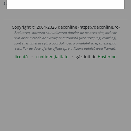
sursa:
CADE (1926-1931)
adăugată de
Onukka
acțiuni
Copyright © 2004-2026 dexonline (https://dexonline.ro)
Preluarea, stocarea sau utilizarea datelor de pe acest site, inclusiv
prin orice metode de extragere automată (web scraping, crawling),
sunt strict interzise fără acordul nostru prealabil scris, cu excepția
seturilor de date oferite oficial spre utilizare publică (vezi licența).
licență
confidențialitate
găzduit de
Hosterion