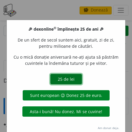
Donează
savings
®
®
🎉 dexonline
împlinește 25 de ani 🎉
caută
clear
search
De un sfert de secol suntem aici, gratuit, zi de zi,
opțiuni
pentru milioane de căutări.
Cu o mică donație aniversară ne-ați ajuta să păstrăm
cuvintele la îndemâna tuturor și pe viitor.
definiții (1)
Definiția cu ID-ul 1329611:
Explicative DEX
*ABSENTE
I
ST
sm.
🚜
Care practică absenteismul [
fr.
].
Am donat deja.